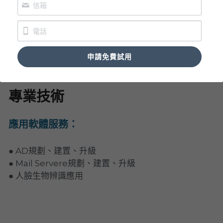
SSL數位憑證
線上客服
郵件信箱與M365
常見問答
申請免費試用
專業技術
應用軟體服務：
● AD規劃、建置、升級
● Mail Servere規劃、建置、升級
● 人臉生物辨識應用
專業技術